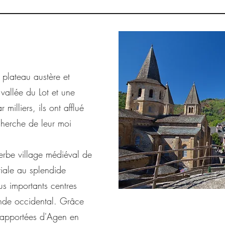
N
 plateau austère et
vallée du Lot et une
milliers, ils ont afflué
echerche de leur moi
erbe village médiéval de
iale au splendide
us importants centres
monde occidental. Grâce
 rapportées d'Agen en