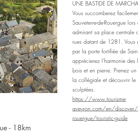
UNE BASTIDE DE MARCH
Vous succomberez facileme
Sauveterre-de-Rouergue lors
admirant sa place centrale 
rues datant de 1281. Vous e
par la porte fortifiée de Sai
apprécierez l'harmonie des
bois et en pierre. Prenez u
la collégiale et découvrir le 
sculptées.
https://www.tourisme-
aveyron.com/en/discover/s
rouergue/touristic-guide
gue - 18km