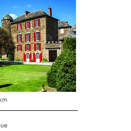
9km
gue