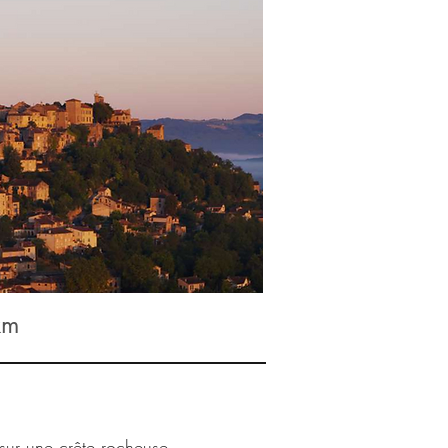
km
 sur une crête rocheuse