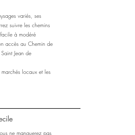
aysages variés, ses
rrez suivre les chemins
e facile à modéré
 , un accès au Chemin de
 Saint Jean de
s marchés locaux et les
cile
 vous ne manquerez pas