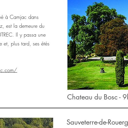
é à Camjac dans
ez, est la demeure du
TREC. Il y passa une
 et, plus tard, ses étés
sc.com/
Chateau du Bosc - 
Sauveterre-de-Rouer