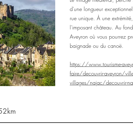
d'une longueur exceptionnell
rue unique. À une extrémité,
l'imposant château. Au fond,
Aveyron où vous pourrez prof
baignade ou du canoë.
https://www.tourisme-aveyr
faire/decouvrir-aveyron/ville
villages/najac/decouvrir-na
 52km