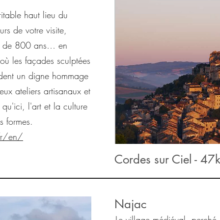
itable haut lieu du
rs de votre visite,
lle de 800 ans… en
 où les façades sculptées
ndent un digne hommage
eux ateliers artisanaux et
qu'ici, l'art et la culture
rs formes.
fr/en/
Cordes sur Ciel - 47
Najac
Le village médiéval, perché