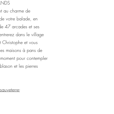
ANDS
nt au charme de
 de votre balade, en
de 47 arcades et ses
ntrerez dans le village
nt Christophe et vous
 les maisons à pans de
n moment pour contempler
blason et les pierres
auveterre-