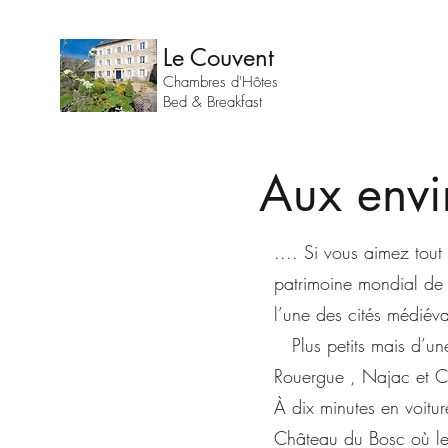
Le Couvent
Chambres d'H
ô
tes
Bed & Breakfast
Aux env
.... Si vous aimez tou
patrimoine mondial de 
l’une des cités médiéva
Plus petits mais d’une
Rouergue , Najac et Co
À dix minutes en voitu
Château du Bosc où le